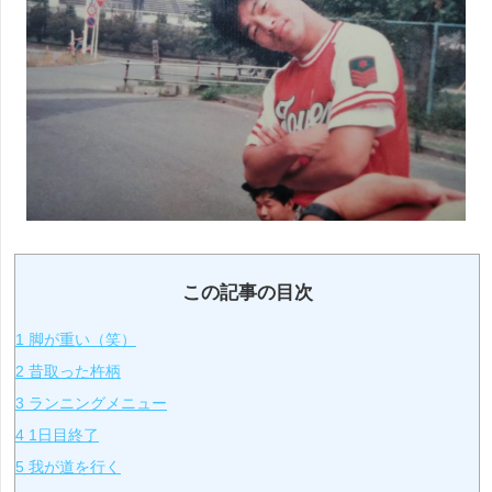
この記事の目次
1
脚が重い（笑）
2
昔取った杵柄
3
ランニングメニュー
4
1日目終了
5
我が道を行く