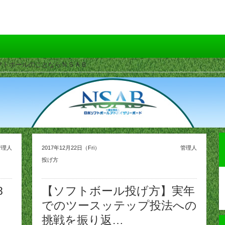
 | ソフトボールのことならＮＳＡＢ
管理人
2017年12月22日（Fri）
管理人
投げ方
8
【ソフトボール投げ方】実年
でのツースッテップ投法への
挑戦を振り返…