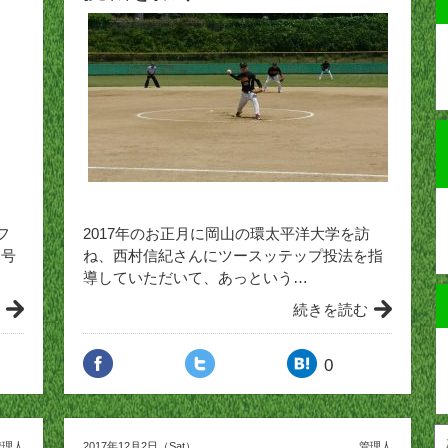
フ
2017年のお正月に岡山の環太平洋大学を訪
月号
ね、西村信紀さんにツースッテップ投法を指
導していただいて、あっという…
続きを読む
0
管理人
2017年12月2日（Sat）
管理人