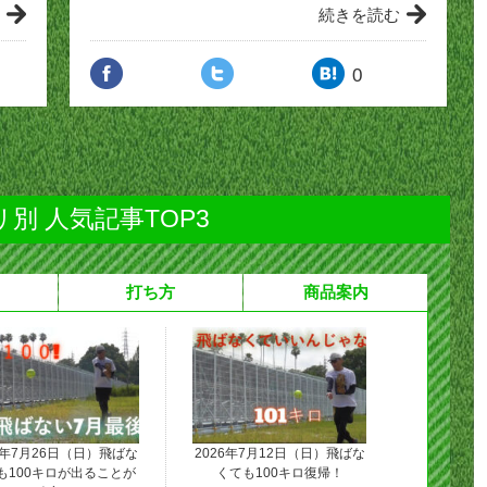
続きを読む
0
別 人気記事TOP3
打ち方
商品案内
6年7月26日（日）飛ばな
2026年7月12日（日）飛ばな
も100キロが出ることが
くても100キロ復帰！