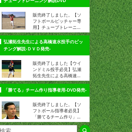
チューブトレーニング解説DVD
販売終了しました。【ソ
フトボールピッチャー専
用】チューブトレーニ...
弘瀬拓生先生による高橋速水投手のピッ
チング解説-ＤＶＤ発売-
販売終了しました【ウイ
ンドミル投手必見】弘瀬
拓生先生による高橋速...
「勝てる」チーム作り指導者用-DVD発売-
販売終了しました。【ソ
フトボール指導者必見】
「勝てるチーム作り」...