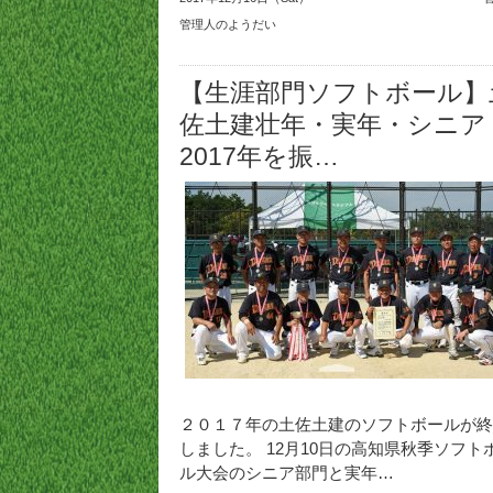
管理人のようだい
【生涯部門ソフトボール】
佐土建壮年・実年・シニア
2017年を振…
２０１７年の土佐土建のソフトボールが終
しました。 12月10日の高知県秋季ソフト
ル大会のシニア部門と実年…