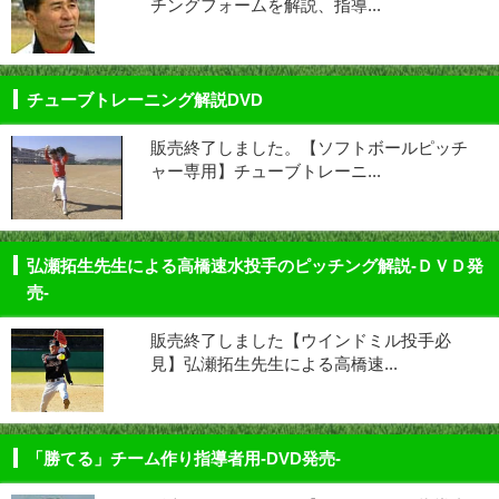
チングフォームを解説、指導...
チューブトレーニング解説DVD
販売終了しました。【ソフトボールピッチ
ャー専用】チューブトレーニ...
弘瀬拓生先生による高橋速水投手のピッチング解説-ＤＶＤ発
売-
販売終了しました【ウインドミル投手必
見】弘瀬拓生先生による高橋速...
「勝てる」チーム作り指導者用-DVD発売-