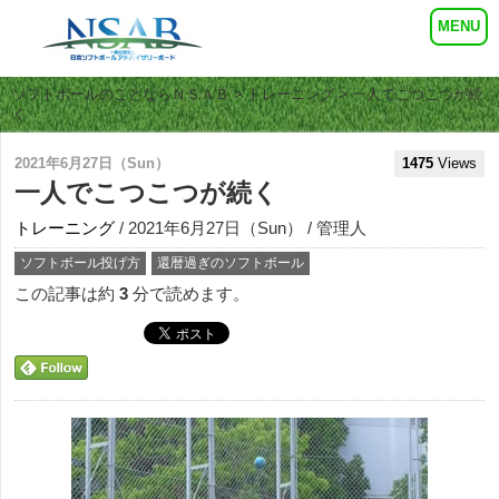
ソフトボールのことならＮＳＡＢ
>
トレーニング
> 一人でこつこつが続
く
2021年6月27日（Sun）
1475
Views
一人でこつこつが続く
トレーニング
/ 2021年6月27日（Sun） / 管理人
ソフトボール投げ方
還暦過ぎのソフトボール
この記事は約
3
分で読めます。