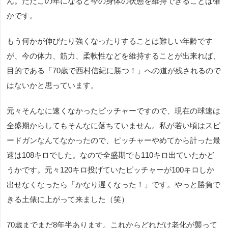
ん。ただこの年になると今の身体の状態を維持できることは確
かです。
もう何かが伸びたり強くなったりすることは難しい年齢です
が、今の体力、筋力、柔軟性などを維持することが出来れば、
目的である「70歳で西村信紀に勝つ！」への道が残されるので
はないかと思っています。
元々そんなに速くなかったピッチャーですので、現在の球速は
全盛期からしてもそんなに落ちていません。私が若い頃はスピ
ードガンなんてなかったので、ピッチャーやめてから計った最
速は108キロでした。なので全盛期でも110キロ出ていたかど
うかです。元々120キロ投げていたピッチャーが100キロしか
出せなくなったら「かなり遅くなった！」です。やっと勝負で
きる土俵に上がって来ました（笑）
70歳までまだ8年半あります。これからどれだけ老化が襲って