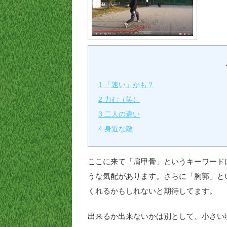
1
「速い」かも？
2
力む（笑）
3
二人の違い
4
身近な敵
ここに来て「肩甲骨」というキーワード
うな気配があります。さらに「胸郭」と
くれるかもしれないと期待してます。
出来るか出来ないかは別として、小さい