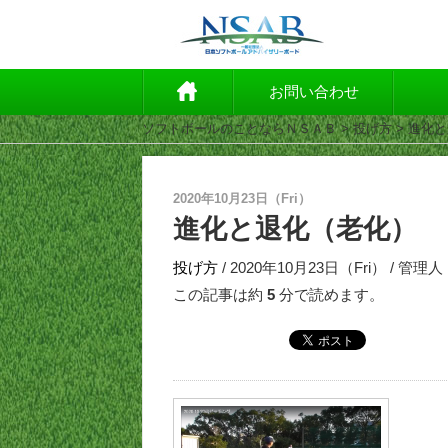
お問い合わせ
ソフトボールのことならＮＳＡＢ
>
投げ方
> 進化
2020年10月23日（Fri）
進化と退化（老化）
投げ方
/ 2020年10月23日（Fri） / 管理人
この記事は約
5
分で読めます。