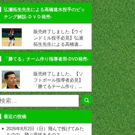
弘瀬拓生先生による高橋速水投手のピッ
チング解説-ＤＶＤ発売-
販売終了しました【ウイ
ンドミル投手必見】弘瀬
拓生先生による高橋速...
「勝てる」チーム作り指導者用-DVD発売-
販売終了しました。【ソ
フトボール指導者必見】
「勝てるチーム作り」...
最近の投稿
2026年8月2日（日）飛んで投げてみた
ものの、飛ぶ意味あるの？ …