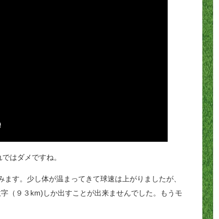
れではダメですね。
みます。少し体が温まってきて球速は上がりましたが、
数字（９３km)しか出すことが出来ませんでした。もうモ