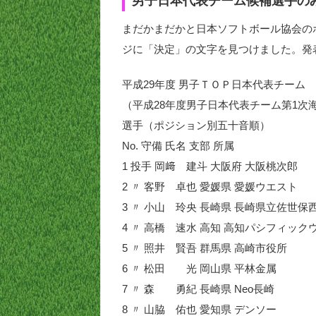
男子日本代表チーム候補選手の
まだかまだかと日本ソフトボール協会の
ジに「決定」の文字を見つけました。発
平成29年度 男子ＴＯＰ日本代表チーム
（平成28年度男子日本代表チーム第1次
選手（ポジション別五十音順）
No. 守備 氏名 支部 所属
1 投手 岡﨑 建斗 大阪府 大阪桃次郎
2 〃 客野 卓也 愛媛県 愛媛ウエスト
3 〃 小山 玲央 長崎県 長崎県立佐世保
4 〃 高橋 速水 高知 高知パシフィック
5 〃 照井 賢吾 群馬県 高崎市役所
6 〃 松田 光 岡山県 平林金属
7 〃 森 勇紀 長崎県 Neo長崎
8 〃 山脇 佑也 愛知県 デンソー