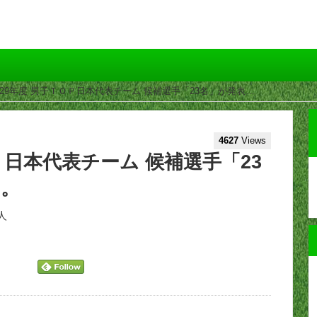
成29年度 男子ＴＯＰ日本代表チーム 候補選手「23名」が発表…
4627
Views
Ｐ日本代表チーム 候補選手「23
た。
理人