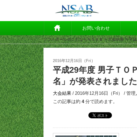
お問い合わせ
ソフトボールのことならＮＳＡＢ
>
大会結果
> 平
2016年12月16日（Fri）
平成29年度 男子ＴＯ
名」が発表されまし
大会結果
/ 2016年12月16日（Fri） / 管
この記事は約
4
分で読めます。