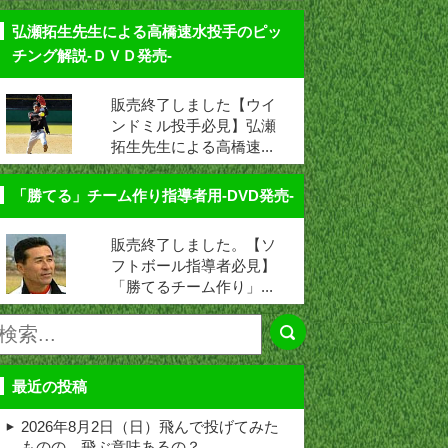
弘瀬拓生先生による高橋速水投手のピッ
チング解説-ＤＶＤ発売-
販売終了しました【ウイ
ンドミル投手必見】弘瀬
拓生先生による高橋速...
「勝てる」チーム作り指導者用-DVD発売-
販売終了しました。【ソ
フトボール指導者必見】
「勝てるチーム作り」...
最近の投稿
2026年8月2日（日）飛んで投げてみた
ものの、飛ぶ意味あるの？ …