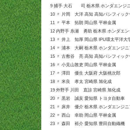
9 捕手 大石 司 栃木県 ホンダエンジ
10 〃 片岡 大洋 高知 高知パシフィッ
11 〃 平本 拓朗 岡山県 平林金属
12 内野手 糸瀬 勇助 栃木県 ホンダエ
13 〃 井上 知厚 岡山県 IPU環太平洋大
14 〃 浦本 大嗣 栃木県 ホンダエンジ
15 〃 古敷谷 亮 高知 高知パシフィッ
16 〃 小見山敦吏 岡山県 平林金属
17 〃 澤田 優生 大阪府 大阪桃次郎
18 〃 米良 孝太 宮崎県 旭化成
19 外野手 川田 直諒 宮崎県 旭化成
20 〃 黒岩 誠亥 愛知県 トヨタ自動車
21 〃 床井 優介 栃木県 ホンダエンジ
22 〃 西山 幸助 岡山県 平林金属
23 〃 森田 裕介 愛知県 豊田自動織機