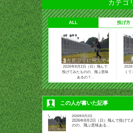
カテゴリ
ALL
投げ方
2026年8月2日（日）飛んで
202
投げてみたものの、飛ぶ意味
くて
あるの？...
この人が書いた記事
2026年8月2日
2026年8月2日（日）飛んで投げて
のの、飛ぶ意味ある...