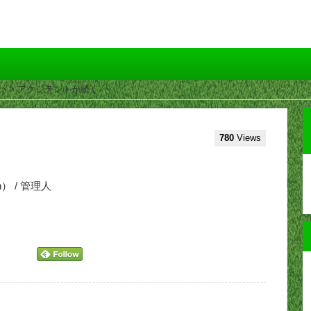
い
> アクシデントが続く
780
Views
n） / 管理人