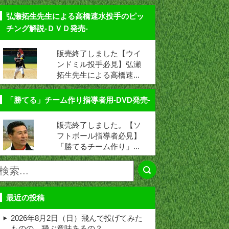
弘瀬拓生先生による高橋速水投手のピッ
チング解説-ＤＶＤ発売-
販売終了しました【ウイ
ンドミル投手必見】弘瀬
拓生先生による高橋速...
「勝てる」チーム作り指導者用-DVD発売-
販売終了しました。【ソ
フトボール指導者必見】
「勝てるチーム作り」...
最近の投稿
2026年8月2日（日）飛んで投げてみた
ものの、飛ぶ意味あるの？ …