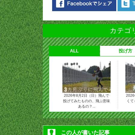
カテゴリ
ALL
投げ方
2026年8月2日（日）飛んで
202
投げてみたものの、飛ぶ意味
くて
あるの？...
この人が書いた記事