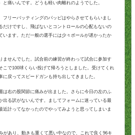
）と痛いんです。どうも軽い肉離れのようでした。
、フリーバッティングのパッピはやらさせてもらいまし
るだけですし、飛ばないとコントロールの心配もないの
ています。ただ一般の選手には少々ボールが遅かったか
りませんでした。試合前の練習が終わって試合に参加す
そこで100球くらい投げて帰ろうとしました。受けてくれ
車に戻ってスピードガンも持ち出してきました。
週は右の股関節に痛みが出ました。さらに今日の左のふ
か出る訳がないんです。ましてフォームに迷っている最
最近計ってなかったのでやってみようと思ってしまいま
みがあり、動きも重くて悪い中なので、これで良く96キ