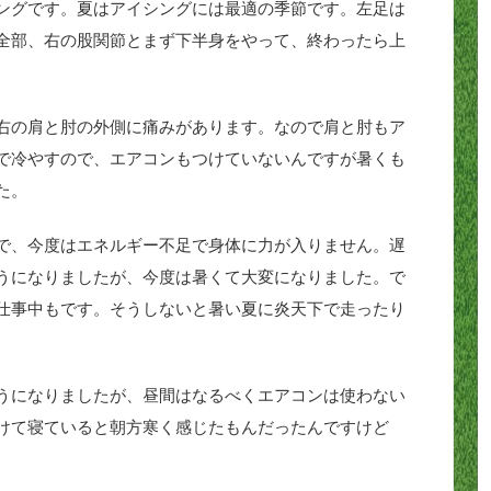
ングです。夏はアイシングには最適の季節です。左足は
全部、右の股関節とまず下半身をやって、終わったら上
右の肩と肘の外側に痛みがあります。なので肩と肘もア
で冷やすので、エアコンもつけていないんですが暑くも
た。
で、今度はエネルギー不足で身体に力が入りません。遅
うになりましたが、今度は暑くて大変になりました。で
仕事中もです。そうしないと暑い夏に炎天下で走ったり
うになりましたが、昼間はなるべくエアコンは使わない
けて寝ていると朝方寒く感じたもんだったんですけど