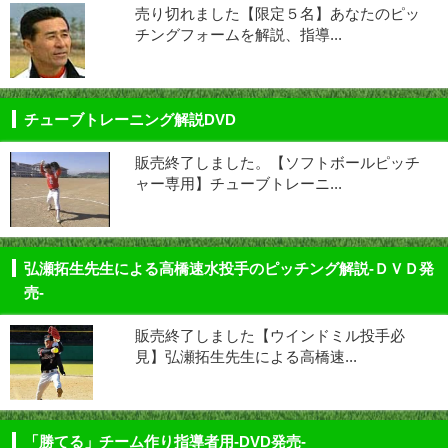
売り切れました【限定５名】あなたのピッ
チングフォームを解説、指導...
チューブトレーニング解説DVD
販売終了しました。【ソフトボールピッチ
ャー専用】チューブトレーニ...
弘瀬拓生先生による高橋速水投手のピッチング解説-ＤＶＤ発
売-
販売終了しました【ウインドミル投手必
見】弘瀬拓生先生による高橋速...
「勝てる」チーム作り指導者用-DVD発売-