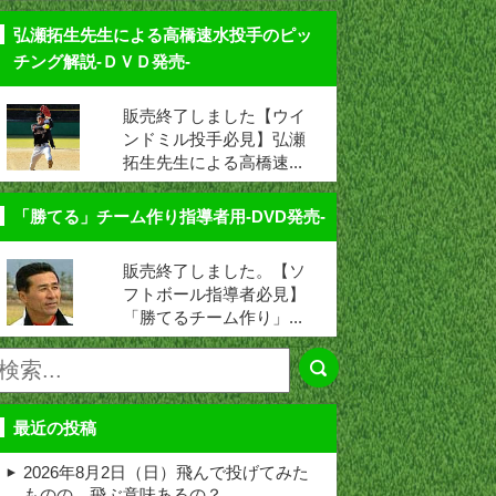
弘瀬拓生先生による高橋速水投手のピッ
チング解説-ＤＶＤ発売-
販売終了しました【ウイ
ンドミル投手必見】弘瀬
拓生先生による高橋速...
「勝てる」チーム作り指導者用-DVD発売-
販売終了しました。【ソ
フトボール指導者必見】
「勝てるチーム作り」...
最近の投稿
2026年8月2日（日）飛んで投げてみた
ものの、飛ぶ意味あるの？ …