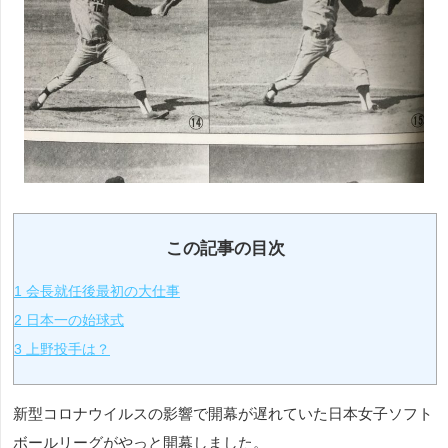
この記事の目次
1
会長就任後最初の大仕事
2
日本一の始球式
3
上野投手は？
新型コロナウイルスの影響で開幕が遅れていた日本女子ソフト
ボールリーグがやっと開幕しました。