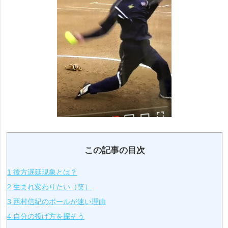
この記事の目次
1
後方遅延現象とは？
2
生まれ変わりたい（笑）
3
西村信紀のボールが速い理由
4
自分の投げ方を探そう