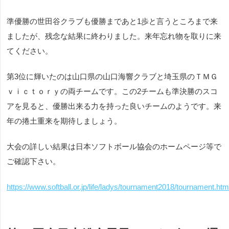
準優勝の世田谷クラブも優勝まであと1歩と言うところまで来
ましたが、残念な結果に終わりました。来年忘れ物を取りに来
てください。
第3位に輝いたのは山口県の山口海響クラブと埼玉県のＴＭＧ
ｖｉｃｔｏｒｙの両チームです。この2チームも準決勝のスコ
アを見ると、優勝出来る力を持った良いチームのようです。来
年の捲土重来を期待しましょう。
大会の詳しい結果は日本ソフトボール協会のホームページ等で
ご確認下さい。
https://www.softball.or.jp/life/ladys/tournament2018/tournament.htm