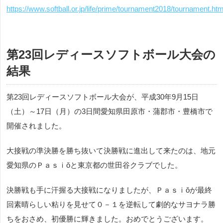
https://www.softball.or.jp/life/prime/tournament2018/tournament.htm
第23回レディースソフトボール大会の
結果
第23回レディースソフトボール大会が、平成30年9月15日
（土）～17日（月）の3日間愛知県田原市・蒲郡市・豊橋市で
開催されました。
大接戦の準決勝を勝ち抜いて決勝戦に進出して来たのは、地元
愛知県のＰａｓｉǒと東京都の世田谷クラブでした。
決勝戦も手に汗握る大接戦になりましたが、Ｐａｓｉǒが最終
回素晴らしい粘りを見せて０－１を逆転して劇的なサヨナラ勝
ちをおさめ、初優勝に輝きました。おめでとうございます。