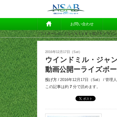
お問い合わせ
ソフトボールのことならＮＳＡＢ
>
投げ方
> ウイ
2016年12月17日（Sat）
ウインドミル・ジャ
動画公開ーライズボー
投げ方
/ 2016年12月17日（Sat） / 管理人
この記事は約
7
分で読めます。