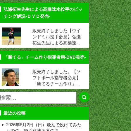
弘瀬拓生先生による高橋速水投手のピッ
チング解説-ＤＶＤ発売-
販売終了しました【ウイ
ンドミル投手必見】弘瀬
拓生先生による高橋速...
「勝てる」チーム作り指導者用-DVD発売-
販売終了しました。【ソ
フトボール指導者必見】
「勝てるチーム作り」...
最近の投稿
2026年8月2日（日）飛んで投げてみた
ものの、飛ぶ意味あるの？ …