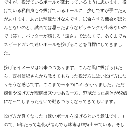
ですが、投げているボールが変わっているように思います。投
げている私自身も今投げているボールに、少しですが手ごたえ
があります。あとは球速だけなんです。試合をする機会がほと
んどないのと、試合では思ったようなピッチングが出来ないの
で（笑）、バッターが感じる「速さ」ではなくて、あくまでも
スピードガンで速いボールを投げることを目標にしてきまし
た。
投げるイメージは出来つつあります。こんな風に投げられた
ら、西村信紀さんから教えてもらった投げ方に近い投げ方にな
りそうな感じです。ここまで来るのに5年かかりました。ただ
感覚や投げ方が理解出来つつある一方、57歳だった身体が62歳
になってしまったせいで動きづらくなってきてもいます。
投げ方が良くなった（速いボールを投げるという意味です。）
ので、5年たって老化が進んでも球速は維持出来ている。そし