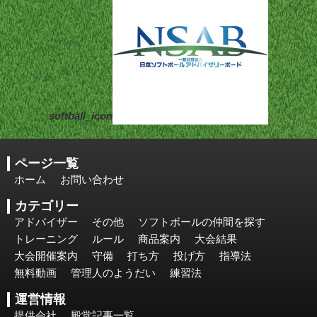
softball_icon
ページ一覧
ホーム
お問い合わせ
カテゴリー
アドバイザー
その他
ソフトボールの仲間を探す
トレーニング
ルール
商品案内
大会結果
大会開催案内
守備
打ち方
投げ方
指導法
無料動画
管理人のようだい
練習法
運営情報
提供会社
殿堂記事一覧