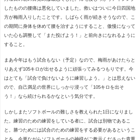
したものの腰痛は悪化していました。救いはついに今日四国地
方が梅雨入りしたことです。しばらく雨が続きそうなので、こ
の期間に身体を休めて腰を治すようにすること、傲慢になって
いた心も調整して「また投げよう！」と前向きになれるように
すること。
まあ今年はもう試合もない（予定）なので、梅雨があけたらと
りあえず105キロが出せるように頑張ってみるつもりです。今
はとても「試合で負けないように練習しよう。」とは思えない
ので、自己満足の世界にしっかり浸って「105キロを出そ
う！」なら続けられるかなという気分です。
しかしまたソフトボールの難しさを教えられた1日になりまし
た。練習のための練習をしている者に、試合は別物であるこ
と。勝つためには試合のための練習をする必要があるというこ
とを、今更ながらソフトボールの神様がご教示くださった貴重