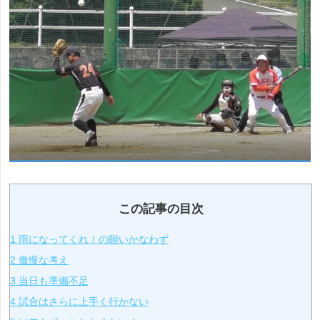
この記事の目次
1
雨になってくれ！の願いかなわず
2
傲慢な考え
3
当日も準備不足
4
試合はさらに上手く行かない