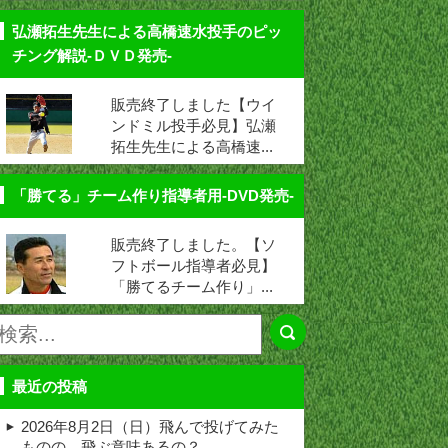
弘瀬拓生先生による高橋速水投手のピッ
チング解説-ＤＶＤ発売-
販売終了しました【ウイ
ンドミル投手必見】弘瀬
拓生先生による高橋速...
「勝てる」チーム作り指導者用-DVD発売-
販売終了しました。【ソ
フトボール指導者必見】
「勝てるチーム作り」...
最近の投稿
2026年8月2日（日）飛んで投げてみた
ものの、飛ぶ意味あるの？ …