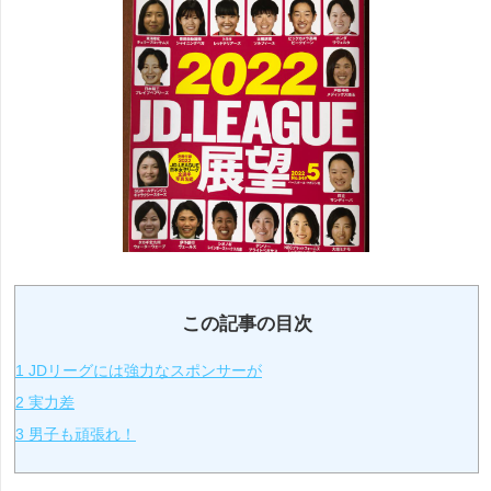
この記事の目次
1
JDリーグには強力なスポンサーが
2
実力差
3
男子も頑張れ！