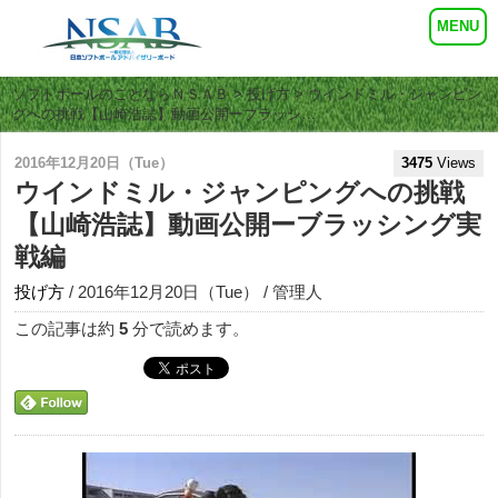
ソフトボールのことならＮＳＡＢ
>
投げ方
> ウインドミル・ジャンピン
グへの挑戦【山崎浩誌】動画公開ーブラッシ…
2016年12月20日（Tue）
3475
Views
ウインドミル・ジャンピングへの挑戦
【山崎浩誌】動画公開ーブラッシング実
戦編
投げ方
/ 2016年12月20日（Tue） / 管理人
この記事は約
5
分で読めます。